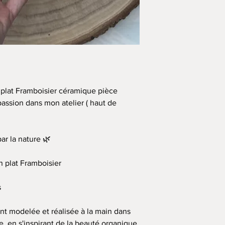
 plat Framboisier céramique pièce
assion dans mon atelier ( haut de
par la nature 🌿
n plat Framboisier
s
t modelée et réalisée à la main dans
, en s'inspirant de la beauté organique