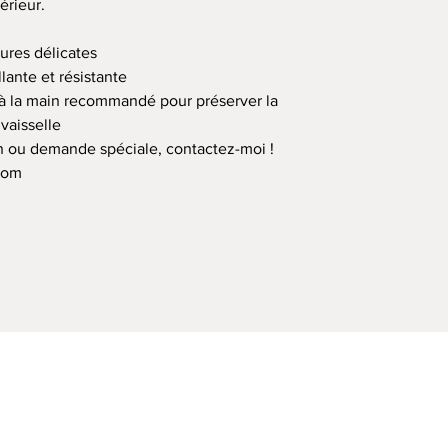
érieur.
tures délicates
llante et résistante
 à la main recommandé pour préserver la
 vaisselle
on ou demande spéciale, contactez-moi !
com