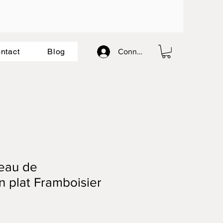
ntact
Blog
Connexion
teau de
n plat Framboisier