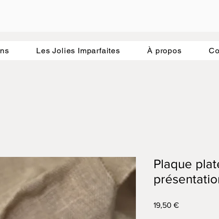
hme de la nature.
ons
Les Jolies Imparfaites
À propos
Co
Plaque pla
présentatio
Prix
19,50 €