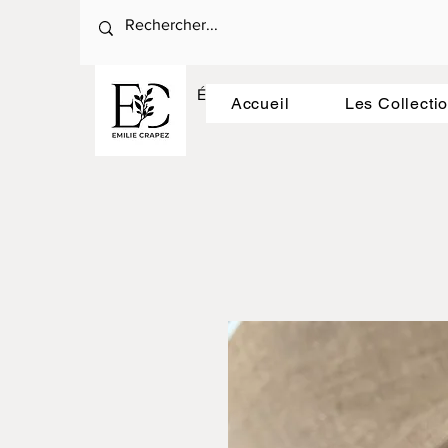
Émilie Crapez : La céramique au ryt
Accueil
Les Collecti