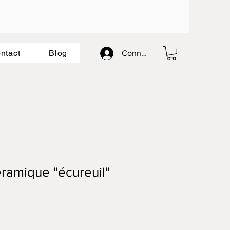
ntact
Blog
Connexion
éramique "écureuil"