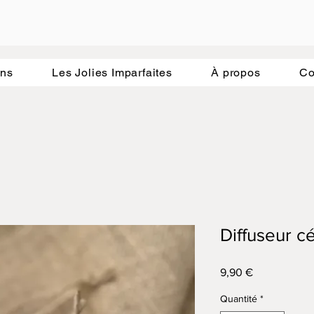
hme de la nature.
ons
Les Jolies Imparfaites
À propos
Co
Diffuseur c
Prix
9,90 €
Quantité
*