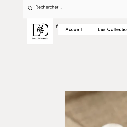
Émilie Crapez : La céramique au ryt
Accueil
Les Collecti