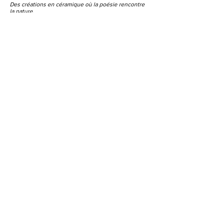
Des créations en céramique où la poésie rencontre
la nature.
emilie.crapez@hotmail.com
Au cœur des Hauts-de-France, à
quelques minutes de Valenciennes
FAQ /
Livraison et retours /
Conditions Générales de Vente
/
Mentions
légales
CONTACTEZ-MOI